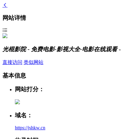
网站详情
光棍影院 - 免费电影-影视大全-电影在线观看
-
直接访问
类似网站
基本信息
网站打分：
域名：
https://jshkw.cn