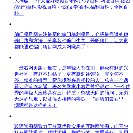
人神魔， (个人爱好收藏目录网)人物百科,网址百科,社团
(配音)百科.影视百科,小说(文学)百科,福利百科，全网百
科。
偏门项目网专注最新的偏门暴利项目，介绍最靠谱的赚
钱门路和方法，分享各种偏门生意、兼职项目，让大家
都能通过偏门项目网成为网赚高手！
「最右网页版」最右，是年轻人都在用、超级有趣的兴
趣社区。有趣不只帖子，更有脑洞神评论，完全笑不
停。精准的推荐，帮你找到兴趣相投的人，总有一个话
题让你流连忘返。著名文学家小右君曾经说过："一个优
秀的年轻人应该具有三种特质：突破天际的脑洞，无穷
无尽的乐观，以及温柔相待的善良。〞而我们最右里，
满满都是这样的人！
狐狸资源网致力于分享优质实用的互联网资源，内容包
括有网站搭建、建站源码、样式特效、主题美化、实用