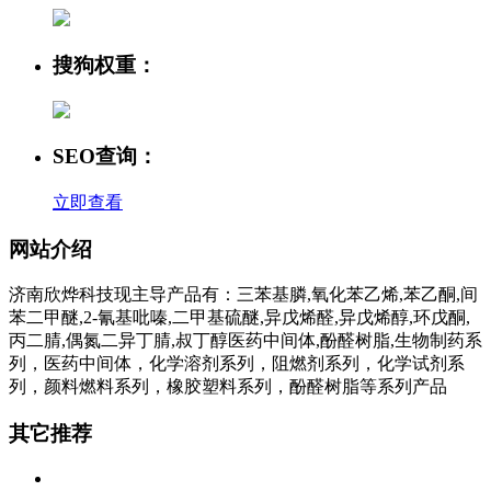
搜狗权重：
SEO查询：
立即查看
网站介绍
济南欣烨科技现主导产品有：三苯基膦,氧化苯乙烯,苯乙酮,间
苯二甲醚,2-氰基吡嗪,二甲基硫醚,异戊烯醛,异戊烯醇,环戊酮,
丙二腈,偶氮二异丁腈,叔丁醇医药中间体,酚醛树脂,生物制药系
列，医药中间体，化学溶剂系列，阻燃剂系列，化学试剂系
列，颜料燃料系列，橡胶塑料系列，酚醛树脂等系列产品
其它推荐