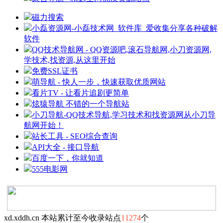
磁力搜索
小磊资源网-小磊技术网_软件库_爱收集分享各种破解
软件
QQ技术导航网 - QQ资源吧,滚石导航网,小刀资源网,
学技术,找资源,从这里开始
免费SSL证书
萌导航 - 快人一步，快速获取优质网站
看片TV - 让看片追剧更简单
炫猿导航 不错的一个导航站
小刀导航-QQ技术导航,学习技术和找资源网从小刀导
航网开始！
站长工具 - SEO综合查询
API大全 - 接口导航
百度一下，你就知道
555电影网
xd.xddh.cn 本站累计至今收录站点
11274
个