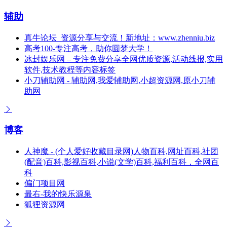
辅助
真牛论坛_资源分享与交流！新地址：www.zhenniu.biz
高考100-专注高考，助你圆梦大学！
冰封娱乐网 – 专注免费分享全网优质资源,活动线报,实用
软件,技术教程等内容标签
小刀辅助网 - 辅助网,我爱辅助网,小超资源网,原小刀辅
助网
博客
人神魔 - (个人爱好收藏目录网)人物百科,网址百科,社团
(配音)百科,影视百科,小说(文学)百科,福利百科，全网百
科
偏门项目网
最右-我的快乐源泉
狐狸资源网