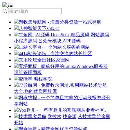
聚收集导航网 - 海量分类资源一站式导航
八神智能天下zntx.cc
牛角网 | Ai源码,DeepSeek,精品源码,网站源码,
小程序源码,公众号模块,APP源码
11站长平台-一个为站长服务的网站
4414站长论坛 - 专注交流的站长社区
东坝论坛全国社区家园网
宝塔面板 - 简单好用的Linux/Windows服务器
运维管理面板
虎绿林 编程学院
77导航网 - 免费收录网址,实用网站技术导航
大全,您的优质网址库
网猴线报 - 一个简单且纯粹的活动线报资源分
享网站
Yoo趣儿 - 一些有趣儿的互联网从业者社区。
技术黑客导航,学技术,找资源,从技术导航这里
开始
聚合导航 - 精选全网优质资源站点