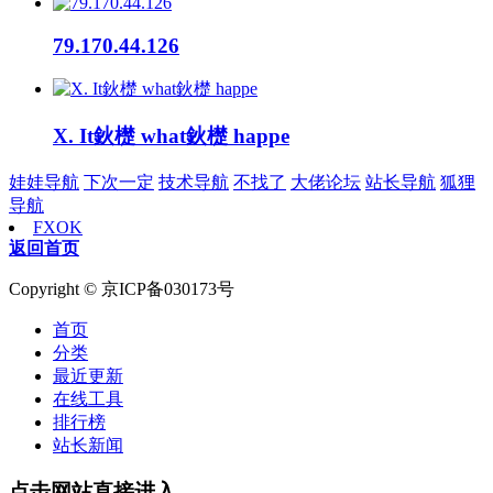
79.170.44.126
X. It鈥檚 what鈥檚 happe
娃娃导航
下次一定
技术导航
不找了
大佬论坛
站长导航
狐狸
导航
FXOK
返回首页
Copyright © 京ICP备030173号
首页
分类
最近更新
在线工具
排行榜
站长新闻
点击网站直接进入