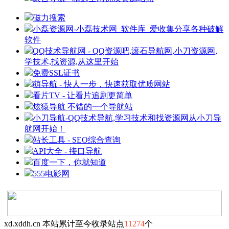
磁力搜索
小磊资源网-小磊技术网_软件库_爱收集分享各种破解
软件
QQ技术导航网 - QQ资源吧,滚石导航网,小刀资源网,
学技术,找资源,从这里开始
免费SSL证书
萌导航 - 快人一步，快速获取优质网站
看片TV - 让看片追剧更简单
炫猿导航 不错的一个导航站
小刀导航-QQ技术导航,学习技术和找资源网从小刀导
航网开始！
站长工具 - SEO综合查询
API大全 - 接口导航
百度一下，你就知道
555电影网
xd.xddh.cn 本站累计至今收录站点
11274
个