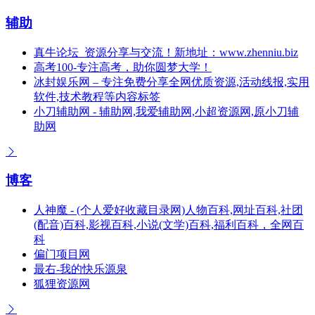
辅助
真牛论坛_资源分享与交流！新地址：www.zhenniu.biz
高考100-专注高考，助你圆梦大学！
冰封娱乐网 – 专注免费分享全网优质资源,活动线报,实用
软件,技术教程等内容标签
小刀辅助网 - 辅助网,我爱辅助网,小超资源网,原小刀辅
助网
博客
人神魔 - (个人爱好收藏目录网)人物百科,网址百科,社团
(配音)百科,影视百科,小说(文学)百科,福利百科，全网百
科
偏门项目网
最右-我的快乐源泉
狐狸资源网