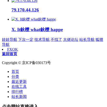
79.170.44.126
X. It鈥檚 what鈥檚 happe
娃娃导航
下次一定
技术导航
不找了
大佬论坛
站长导航
狐狸
导航
FXOK
返回首页
Copyright © 京ICP备030173号
首页
分类
最近更新
在线工具
排行榜
站长新闻
点击网站直接进入