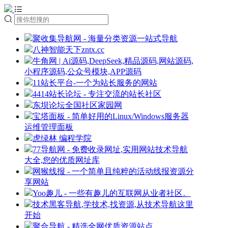
聚收集导航网 - 海量分类资源一站式导航
八神智能天下zntx.cc
牛角网 | Ai源码,DeepSeek,精品源码,网站源码,
小程序源码,公众号模块,APP源码
11站长平台-一个为站长服务的网站
4414站长论坛 - 专注交流的站长社区
东坝论坛全国社区家园网
宝塔面板 - 简单好用的Linux/Windows服务器
运维管理面板
虎绿林 编程学院
77导航网 - 免费收录网址,实用网站技术导航
大全,您的优质网址库
网猴线报 - 一个简单且纯粹的活动线报资源分
享网站
Yoo趣儿 - 一些有趣儿的互联网从业者社区。
技术黑客导航,学技术,找资源,从技术导航这里
开始
聚合导航 - 精选全网优质资源站点