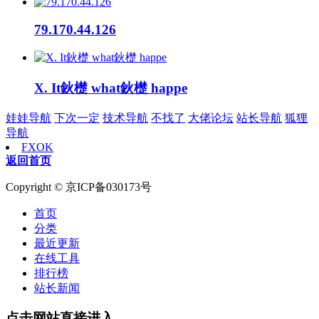
79.170.44.126
X. It鈥檚 what鈥檚 happe
娃娃导航
下次一定
技术导航
不找了
大佬论坛
站长导航
狐狸
导航
FXOK
返回首页
Copyright © 京ICP备030173号
首页
分类
最近更新
在线工具
排行榜
站长新闻
点击网站直接进入