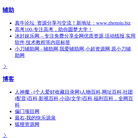
辅助
真牛论坛_资源分享与交流！新地址：www.zhenniu.biz
高考100-专注高考，助你圆梦大学！
冰封娱乐网 – 专注免费分享全网优质资源,活动线报,实用
软件,技术教程等内容标签
小刀辅助网 - 辅助网,我爱辅助网,小超资源网,原小刀辅
助网
博客
人神魔 - (个人爱好收藏目录网)人物百科,网址百科,社团
(配音)百科,影视百科,小说(文学)百科,福利百科，全网百
科
偏门项目网
最右-我的快乐源泉
狐狸资源网