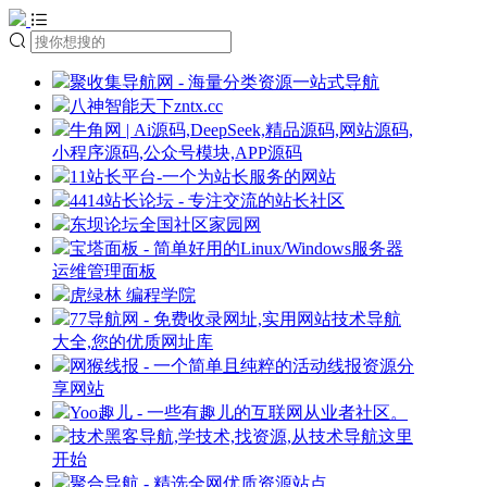
聚收集导航网 - 海量分类资源一站式导航
八神智能天下zntx.cc
牛角网 | Ai源码,DeepSeek,精品源码,网站源码,
小程序源码,公众号模块,APP源码
11站长平台-一个为站长服务的网站
4414站长论坛 - 专注交流的站长社区
东坝论坛全国社区家园网
宝塔面板 - 简单好用的Linux/Windows服务器
运维管理面板
虎绿林 编程学院
77导航网 - 免费收录网址,实用网站技术导航
大全,您的优质网址库
网猴线报 - 一个简单且纯粹的活动线报资源分
享网站
Yoo趣儿 - 一些有趣儿的互联网从业者社区。
技术黑客导航,学技术,找资源,从技术导航这里
开始
聚合导航 - 精选全网优质资源站点