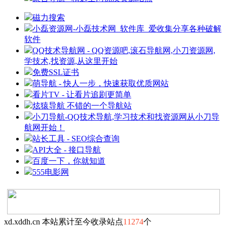
磁力搜索
小磊资源网-小磊技术网_软件库_爱收集分享各种破解
软件
QQ技术导航网 - QQ资源吧,滚石导航网,小刀资源网,
学技术,找资源,从这里开始
免费SSL证书
萌导航 - 快人一步，快速获取优质网站
看片TV - 让看片追剧更简单
炫猿导航 不错的一个导航站
小刀导航-QQ技术导航,学习技术和找资源网从小刀导
航网开始！
站长工具 - SEO综合查询
API大全 - 接口导航
百度一下，你就知道
555电影网
xd.xddh.cn 本站累计至今收录站点
11274
个