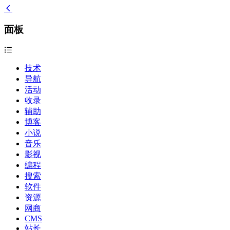
面板
技术
导航
活动
收录
辅助
博客
小说
音乐
影视
编程
搜索
软件
资源
网商
CMS
站长