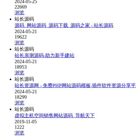
2024-05-25
22669
浏览
站长源码
源码_网站源码_源码下载_源码之家 - 站长源码
2024-05-21
19622
浏览
站长源码
站长亲测源码-助力新手建站
2024-05-21
18953
浏览
站长源码
站长资源网 - 免费PHP网站源码模板,插件软件资源分享
2024-05-21
18299
浏览
站长源码
虚拟主机空间销售网站源码_导航天下
2019-11-05
1222
浏览