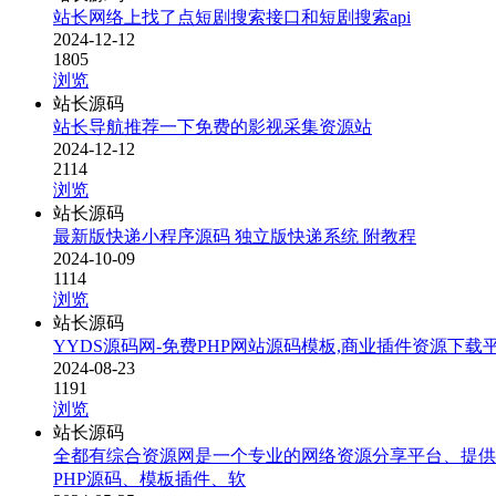
站长网络上找了点短剧搜索接口和短剧搜索api
2024-12-12
1805
浏览
站长源码
站长导航推荐一下免费的影视采集资源站
2024-12-12
2114
浏览
站长源码
最新版快递小程序源码 独立版快递系统 附教程
2024-10-09
1114
浏览
站长源码
YYDS源码网-免费PHP网站源码模板,商业插件资源下载平
2024-08-23
1191
浏览
站长源码
全都有综合资源网是一个专业的网络资源分享平台、提供各种
PHP源码、模板插件、软