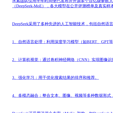
求索团队仅用半年时间便已发布并开源多个百亿级参数大模型，如D
（DeepSeek-MoE），各大模型在公开评测榜单及真实样
DeepSeek采用了多种先进的人工智能技术，包括自然
1、自然语言处理：利用深度学习模型（如BERT、GP
2、计算机视觉：通过卷积神经网络（CNN）实现图像识
3、强化学习：用于优化搜索结果的排序和推荐。
4、多模态融合：整合文本、图像、视频等多种数据形式