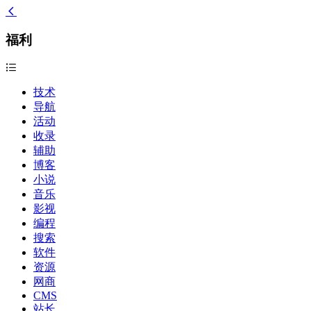
福利
技术
导航
活动
收录
辅助
博客
小说
音乐
影视
编程
搜索
软件
资源
网商
CMS
站长