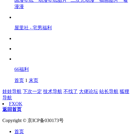
国漫壁纸 _ 动漫壁纸图片_ 二次元动漫 _ 插画图片 _ 看
漫漫
屋里社 - 宅男福利
66福利
首页
1
末页
娃娃导航
下次一定
技术导航
不找了
大佬论坛
站长导航
狐狸
导航
FXOK
返回首页
Copyright © 京ICP备030173号
首页